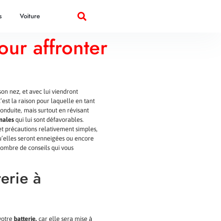
s
Voiture
our affronter
on nez, et avec lui viendront
’est la raison pour laquelle en tant
onduite, mais surtout en révisant
rnales
qui lui sont défavorables.
 et précautions relativement simples,
u’elles seront enneigées ou encore
 nombre de conseils qui vous
erie à
 votre
batterie,
car elle sera mise à