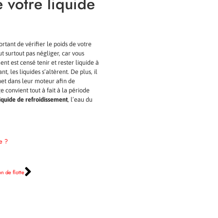
 votre liquide
ortant de vérifier le poids de votre
ut surtout pas négliger, car vous
nt est censé tenir et rester liquide à
, les liquides s’altèrent. De plus, il
net dans leur moteur afin de
 convient tout à fait à la période
iquide de refroidissement
, l’eau du
e ?
n de flotte