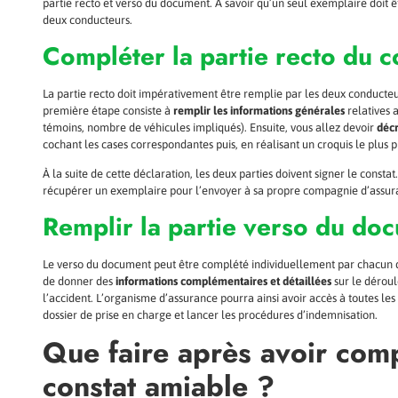
partie recto et verso du document.
À
savoir qu’un seul exemplaire doit ê
deux conducteurs.
Compléter la partie recto du c
La partie recto doit impérativement être remplie par les deux conducteurs
première étape consiste à
remplir les informations générales
relatives a
témoins, nombre de véhicules impliqués). Ensuite, vous allez devoir
décr
cochant les cases correspondantes puis, en réalisant un croquis le plus 
À
la suite de cette déclaration, les deux parties doivent signer le cons
récupérer un exemplaire pour l’envoyer à sa propre compagnie d’assu
Remplir la partie verso du do
Le verso du document peut être complété individuellement par chacun 
de donner des
informations complémentaires et détaillées
sur le déroul
l’accident. L’organisme d’assurance pourra ainsi avoir accès à toutes le
dossier de prise en charge et lancer les procédures d’indemnisation.
Que faire après avoir com
constat amiable ?