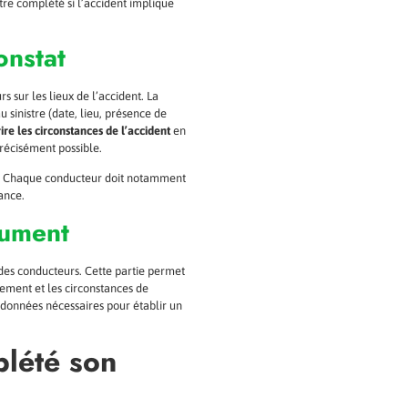
tre complété si l’accident implique
onstat
 sur les lieux de l’accident. La
u sinistre (date, lieu, présence de
ire les circonstances de l’accident
en
précisément possible.
tat. Chaque conducteur doit notamment
rance.
cument
des conducteurs. Cette partie permet
ement et les circonstances de
s données nécessaires pour établir un
plété son